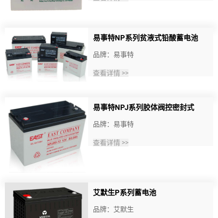
易事特NP系列贫液式铅酸蓄电池
品牌：易事特
查看详情 >>
易事特NPJ系列胶体阀控密封式
品牌：易事特
查看详情 >>
艾默生P系列蓄电池
品牌：艾默生