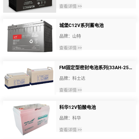
查看详情 >>
城堡C12V系列蓄电池
品牌：山特
查看详情 >>
FM固定型密封电池系列(33AH-250AH)
品牌：科士达
查看详情 >>
科华12V铅酸电池
品牌：科华
查看详情 >>