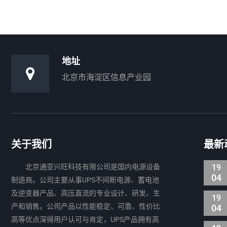
地址
北京市海淀区信息产业园
关于我们
最新
北京通亚兴旺科技有限公司是国内电源设备
19
04
制造商。公司主要从事UPS不间断电源、蓄电池
及逆变器产品、高压直流的专业设计、研发、生
19
产和销售。公司产品以性能稳定、可靠、性价比
04
高等优点深得用户认可与肯定，UPS产品拥有高