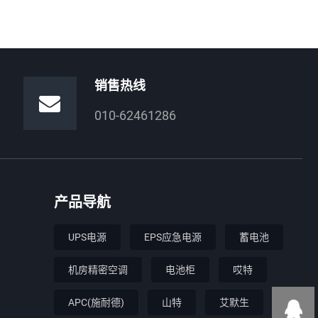
销售热线
010-62461286
产品导航
UPS电源
EPS应急电源
蓄电池
机房精密空调
电池柜
哎特
APC(施耐德)
山特
艾默生