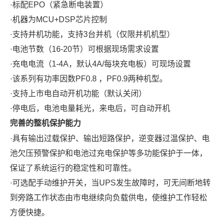
·
标配
EPO
（紧急断电装置）
·
机器为
MCU+DSP
芯片控制
·
支持并机功能，支持
3
台并机（仅限并机机型）
·
电池节数（
16-20
节）可根据现场需求设置
·
充电电流（
1-4A
，默认
4A/
每块充电板）可现场设置
·
该系列有功率因数
PF0.8
，
PF0.9
两种机型。
·支持上市电自动开机功能（默认关闭）
·停
电后
，
电池电量耗光，来电后
，
可自动开机
完善的整机保护能力
·
具有输出过载保护、输出短路保护，逆变器过温保护、电
池欠压预警保护和电池过充电保护等多功能保护于一体，
保证了系统运行的稳定性和可靠性。
·
可选配手动维护开关，当
UPS
发生故障时，可无间断地转
到旁路工作状态由市电继续向负载供电，使维护工作轻松
方便快捷。