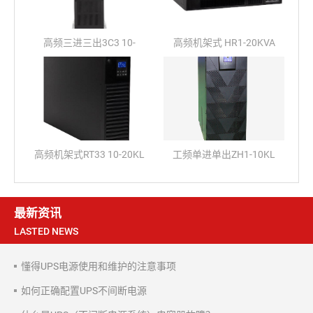
高频三进三出3C3 10-
高频机架式 HR1-20KVA
200KVA
高频机架式RT33 10-20KL
工频单进单出ZH1-10KL
最新资讯
LASTED NEWS
懂得UPS电源使用和维护的注意事项
如何正确配置UPS不间断电源