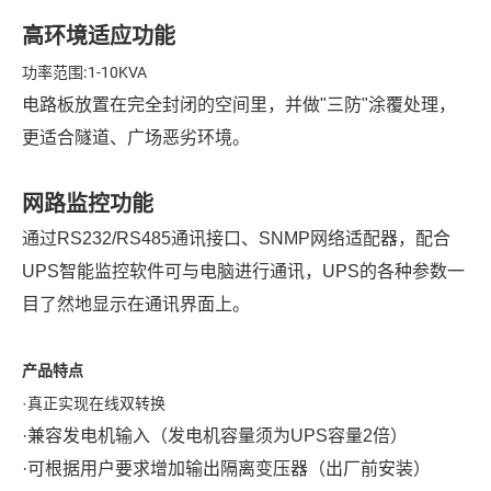
高环境适应功能
功率范围∶1-10KVA
电路板放置在完全封闭的空间里，并做
"
三防"涂覆处理，
更适合隧道、广场恶劣环境。
网路监控功能
通过
RS232/RS485
通讯接口、SNMP网络适配器，配合
UPS智能监控软件可与电脑进行通讯，UPS的各种参数一
目了然地显示在通讯界面上。
产品特点
·真正实现在线双转换
·
兼容发电机输入（发电机容量须为
UPS
容量
2
倍）
·可根据用户要求增加输出隔离变压器（出厂前安装）